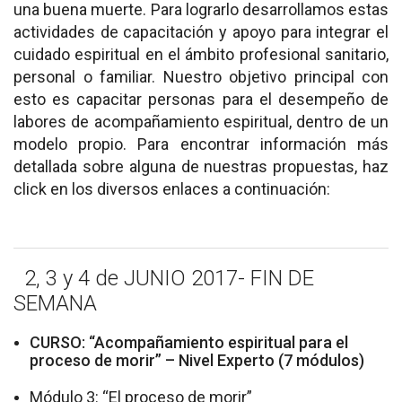
una buena muerte. Para lograrlo desarrollamos estas
Academic Training
actividades de capacitación y apoyo para integrar el
cuidado espiritual en el ámbito profesional sanitario,
Planned
personal o familiar. Nuestro objetivo principal con
In Process
esto es capacitar personas para el desempeño de
labores de acompañamiento espiritual, dentro de un
Completed
modelo propio. Para encontrar información más
detallada sobre alguna de nuestras propuestas, haz
Accompaniment
click en los diversos enlaces a continuación:
Dissemination
Agenda
2, 3 y 4 de JUNIO 2017- FIN DE
SEMANA
Contact
CURSO: “Acompañamiento espiritual para el
Collaborate
proceso de morir” – Nivel Experto (7 módulos)
Módulo 3: “El proceso de morir”