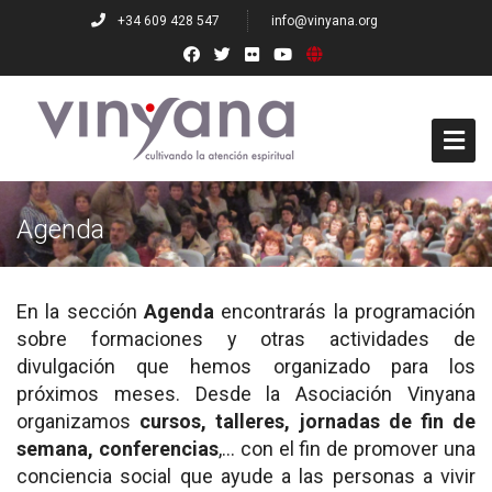
+34 609 428 547
info@vinyana.org
Who we are
Agenda
Founders
Governing Board
En la sección
Agenda
encontrarás la programación
sobre formaciones y otras actividades de
Teachers
divulgación que hemos organizado para los
próximos meses. Desde la Asociación Vinyana
Numerary Members
organizamos
cursos, talleres, jornadas de fin de
semana, conferencias
,… con el fin de promover una
Co-Partners
conciencia social que ayude a las personas a vivir