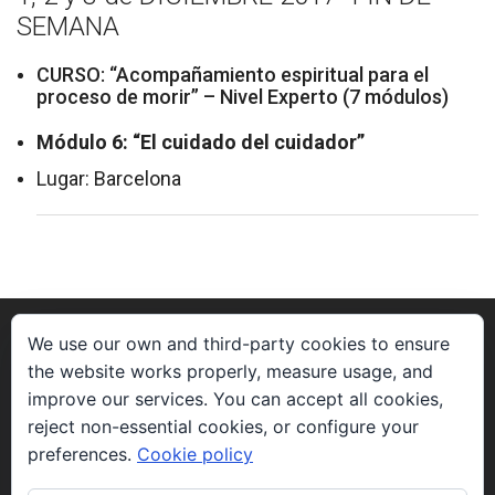
SEMANA
CURSO: “Acompañamiento espiritual para el
proceso de morir” – Nivel Experto (7 módulos)
Módulo 6: “El cuidado del cuidador”
Lugar: Barcelona
VINYANA
We use our own and third-party cookies to ensure
the website works properly, measure usage, and
improve our services. You can accept all cookies,
Vinyana’s mission is to attend to the spiritual aspects
reject non-essential cookies, or configure your
related to the process of dying.
preferences.
Cookie policy
CONTACT