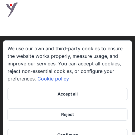
VINYANA
We use our own and third-party cookies to ensure
the website works properly, measure usage, and
improve our services. You can accept all cookies,
Vinyana’s mission is to attend to the spiritual aspects
reject non-essential cookies, or configure your
related to the process of dying.
preferences.
Cookie policy
CONTACT
Accept all
info@vinyana.org | +34. 609 428 547
Reject
SOCIAL MEDIA
Configure