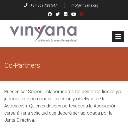
+34 609 428 547
info@vinyana.org
Who we are
Co-Partners
Founders
Governing Board
Pueden ser Socios Colaboradores las personas físicas y/o
Teachers
jurídicas que comparten la misión y objetivos de la
Asociación. Quienes deseen pertenecer a la Asociación
Numerary Members
cursarán una solicitud que deberá ser aprobada por la
Co-Partners
Junta Directiva.