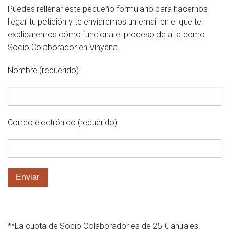
Academic Training
Puedes rellenar este pequeño formulario para hacernos
llegar tu petición y te enviaremos un email en el que te
Planned
explicaremos cómo funciona el proceso de alta como
Socio Colaborador en Vinyana.
In Process
Nombre (requerido)
Completed
Accompaniment
Correo electrónico (requerido)
Dissemination
Agenda
Contact
Por favor, deja este campo vacío.
Collaborate
**La cuota de Socio Colaborador es de 25 € anuales.