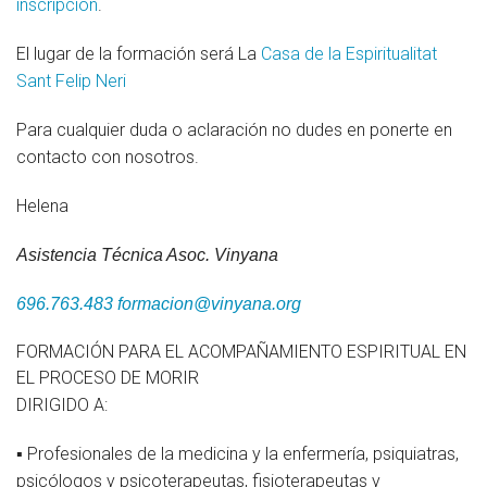
inscripción
.
Academic Training
El lugar de la formación será La
Casa de la Espiritualitat
Planned
Sant Felip Neri
In Process
Para cualquier duda o aclaración no dudes en ponerte en
contacto con nosotros.
Completed
Helena
Accompaniment
Asistencia Técnica Asoc. Vinyana
Dissemination
696.763.483
formacion@vinyana.org
Agenda
FORMACIÓN PARA EL ACOMPAÑAMIENTO ESPIRITUAL EN
Contact
EL PROCESO DE MORIR
DIRIGIDO A:
Collaborate
▪ Profesionales de la medicina y la enfermería, psiquiatras,
psicólogos y psicoterapeutas, fisioterapeutas y