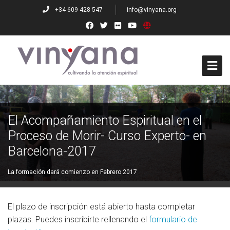
+34 609 428 547
info@vinyana.org
Who we are
El Acompañamiento Espiritual en el
Founders
Proceso de Morir- Curso Experto- en
Governing Board
Barcelona-2017
Teachers
La formación dará comienzo en Febrero 2017
Numerary Members
El plazo de inscripción está abierto hasta completar
Co-Partners
plazas. Puedes inscribirte rellenando el
formulario de